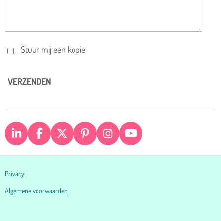
Stuur mij een kopie
VERZENDEN
L
F
X
P
I
Y
I
A
I
N
O
N
C
N
S
U
K
E
T
T
T
Privacy
E
B
E
A
U
D
O
R
G
B
Algemene voorwaarden
I
O
E
R
E
N
K
S
A
T
M