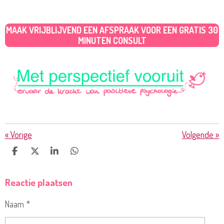
MAAK VRIJBLIJVEND EEN AFSPRAAK VOOR EEN GRATIS 30
MINUTEN CONSULT
«
Vorige
Volgende
»
D
D
S
D
E
E
H
E
L
E
A
L
Reactie plaatsen
E
L
R
E
N
E
N
Naam *