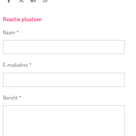
D
D
S
D
E
E
H
E
L
E
A
L
Reactie plaatsen
E
L
R
E
N
E
N
Naam *
E-mailadres *
Bericht *