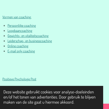
Vormen van coaching:
Persoonlijke coaching
Loopbaancoaching
Gewichts- en vitaliteitscoaching
Leiderschap- en businesscoaching
Online coaching
E-mail only coaching
Positieve Psychologie Post
© 2016-2026 Psychologie- en Coachpraktijk Esther Oosterling I
Deze website gebruikt cookies voor analyse-doeleinden
www.estheroosterling.nl
en/of het tonen van advertenties. Door gebruik te blijven
maken van de site gaat u hiermee akkoord.