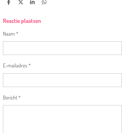
D
D
S
D
E
E
H
E
L
E
A
L
Reactie plaatsen
E
L
R
E
N
E
N
Naam *
E-mailadres *
Bericht *