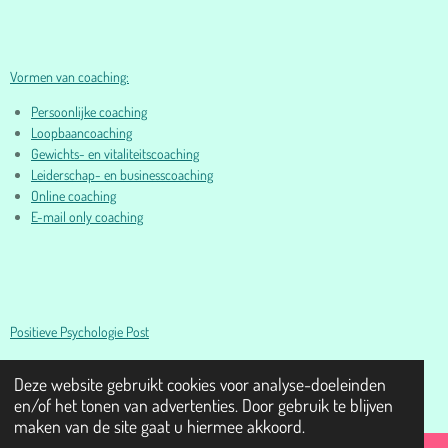
Vormen van coaching:
Persoonlijke coaching
Loopbaancoaching
Gewichts- en vitaliteitscoaching
Leiderschap- en businesscoaching
Online coaching
E-mail only coaching
Positieve Psychologie Post
© 2016-2026 Psychologie- en Coachpraktijk Esther Oosterling I
Deze website gebruikt cookies voor analyse-doeleinden
www.estheroosterling.nl
en/of het tonen van advertenties. Door gebruik te blijven
maken van de site gaat u hiermee akkoord.