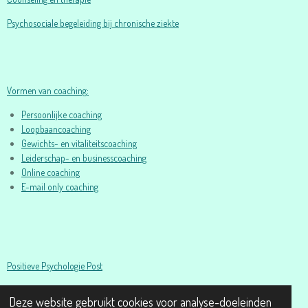
Psychosociale begeleiding bij chronische ziekte
Vormen van coaching:
Persoonlijke coaching
Loopbaancoaching
Gewichts- en vitaliteitscoaching
Leiderschap- en businesscoaching
Online coaching
E-mail only coaching
Positieve Psychologie Post
© 2016-2026 Psychologie- en Coachpraktijk Esther Oosterling I
Deze website gebruikt cookies voor analyse-doeleinden