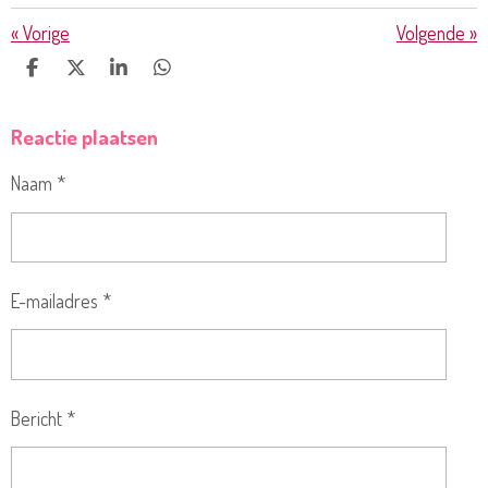
«
Vorige
Volgende
»
D
D
S
D
E
E
H
E
L
E
A
L
Reactie plaatsen
E
L
R
E
N
E
N
Naam *
E-mailadres *
Bericht *